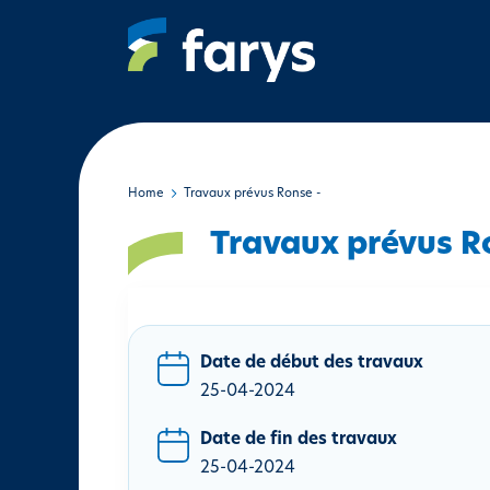
A
l
l
e
r
a
u
c
Home
Travaux prévus Ronse -
o
Travaux prévus R
n
t
e
n
u
Date de début des travaux
p
25-04-2024
r
i
Date de fin des travaux
n
25-04-2024
c