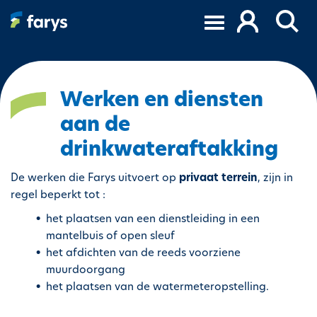
S
k
i
p
t
o
Werken en diensten
m
aan de
a
i
drinkwateraftakking
n
c
De werken die Farys uitvoert op
privaat terrein
, zijn in
o
regel beperkt tot :
n
het plaatsen van een dienstleiding in een
t
mantelbuis of open sleuf
e
het afdichten van de reeds voorziene
n
muurdoorgang
t
het plaatsen van de watermeteropstelling.