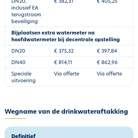
DN20,
€ 382,31
€ 405,25
inclusief EA
terugstroom
beveiliging
Bijplaatsen extra watermeter na
hoofdwatermeter bij decentrale opstelling
DN20
€ 375,32
€ 397,84
DN40
€ 814,11
€ 862,96
Speciale
Via offerte
Via offerte
uitvoering
Wegname van de drinkwateraftakking
Definitief