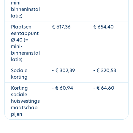
mini-
binneninstal
latie)
Plaatsen
€ 617,36
€ 654,40
eentappunt
Ø 40 (=
mini-
binneninstal
latie)
Sociale
- € 302,39
- € 320,53
korting
Korting
- € 60,94
- € 64,60
sociale
huisvestings
maatschap
pijen