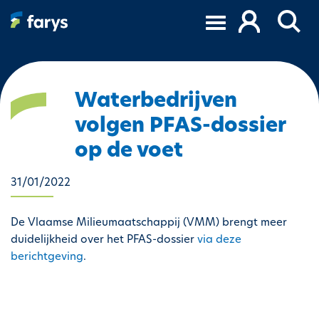
A
l
l
e
r
a
Waterbedrijven
u
volgen PFAS-dossier
c
o
op de voet
n
t
31/01/2022
e
n
De Vlaamse Milieumaatschappij (VMM) brengt meer
u
duidelijkheid over het PFAS-dossier
via deze
p
berichtgeving
.
r
i
n
c