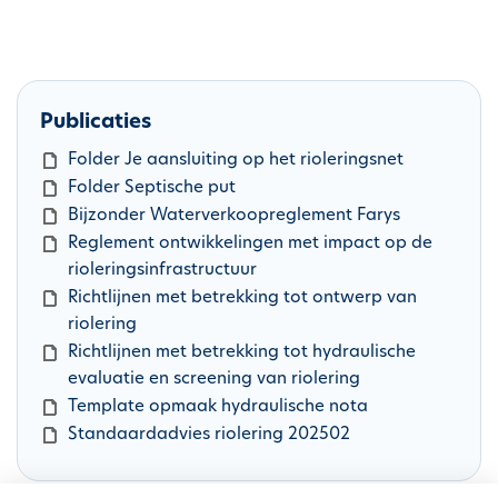
Publicaties
D
Folder Je aansluiting op het rioleringsnet
o
D
Folder Septische put
c
o
D
Bijzonder Waterverkoopreglement Farys
u
c
o
D
Reglement ontwikkelingen met impact op de
m
u
c
o
rioleringsinfrastructuur
e
m
u
c
D
Richtlijnen met betrekking tot ontwerp van
n
e
m
u
o
riolering
t
n
e
m
c
D
Richtlijnen met betrekking tot hydraulische
t
n
e
u
o
evaluatie en screening van riolering
t
n
m
c
D
Template opmaak hydraulische nota
t
e
u
o
D
Standaardadvies riolering 202502
n
m
c
o
t
e
u
c