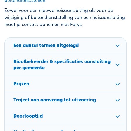
buitendienststellen
.
h
Zowel voor een nieuwe huisaansluiting als voor de
o
wijziging of buitendienststelling van een huisaansluiting
u
moet je contact opnemen met Farys.
d
g
a
Een aantal termen uitgelegd
a
n
Rioolbeheerder & specificaties aansluiting
per gemeente
Prijzen
Traject van aanvraag tot uitvoering
Doorlooptijd