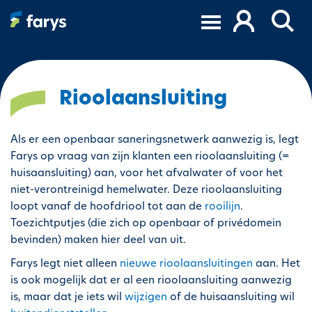
O
v
e
r
s
l
Rioolaansluiting
a
a
Als er een openbaar saneringsnetwerk aanwezig is, legt
n
Farys op vraag van zijn klanten een rioolaansluiting (=
e
huisaansluiting) aan, voor het afvalwater of voor het
n
niet-verontreinigd hemelwater. Deze rioolaansluiting
n
loopt vanaf de hoofdriool tot aan de
rooilijn
.
a
Toezichtputjes (die zich op openbaar of privédomein
a
bevinden) maken hier deel van uit.
r
d
Farys legt niet alleen
nieuwe rioolaansluitingen
aan. Het
e
is ook mogelijk dat er al een rioolaansluiting aanwezig
i
is, maar dat je iets wil
wijzigen
of de huisaansluiting wil
n