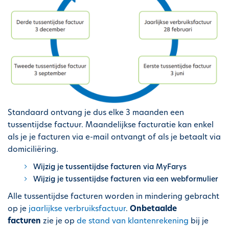
h
e
o
u
d
g
a
a
n
Standaard ontvang je dus elke 3 maanden een
tussentijdse factuur. Maandelijkse facturatie kan enkel
als je je facturen via e-mail ontvangt of als je betaalt via
domiciliëring.
Wijzig je tussentijdse facturen via MyFarys
Wijzig je tussentijdse facturen via een webformulier
Alle tussentijdse facturen worden in mindering gebracht
op je
jaarlijkse verbruiksfactuur
.
Onbetaalde
facturen
zie je op
de stand van klantenrekening
bij je