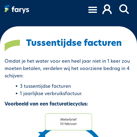
O
v
e
r
s
l
Tussentijdse facturen
a
a
Omdat je het water voor een heel jaar niet in 1 keer zou
n
moeten betalen, verdelen wij het voorziene bedrag in 4
e
schijven:
n
n
3 tussentijdse facturen
a
1 jaarlijkse verbruiksfactuur.
a
Voorbeeld van een facturatiecyclus:
r
d
I
e
m
i
a
n
g