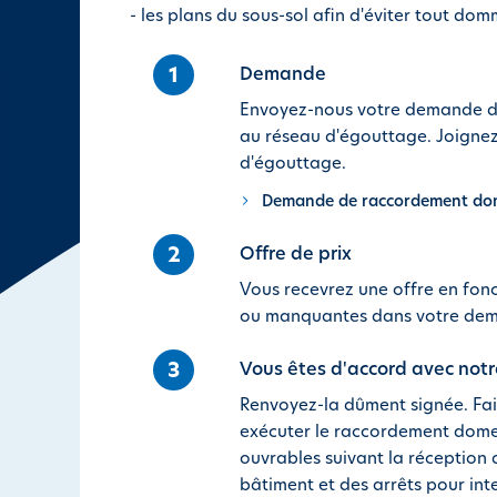
- les plans du sous-sol afin d'éviter tout do
i
p
1
a
Demande
l
Envoyez-nous votre demande de
au réseau d'égouttage. Joignez
d'égouttage.
Demande de raccordement dom
2
Offre de prix
Vous recevrez une offre en fon
ou manquantes dans votre dem
3
Vous êtes d'accord avec notre
Renvoyez-la dûment signée. Fai
exécuter le raccordement domes
ouvrables suivant la réception
bâtiment et des arrêts pour int