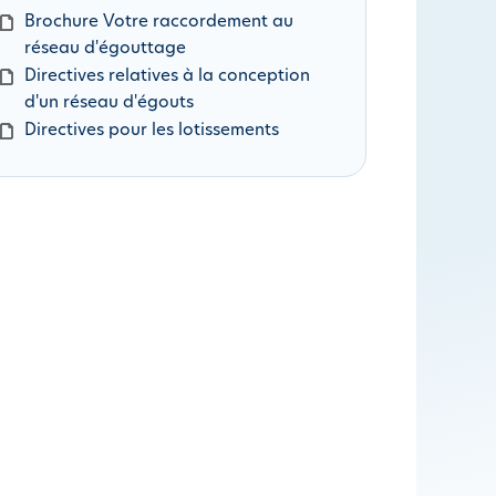
D
Brochure Votre raccordement au
o
réseau d'égouttage
c
D
Directives relatives à la conception
u
o
d'un réseau d'égouts
m
c
D
Directives pour les lotissements
e
u
o
n
m
c
t
e
u
n
m
t
e
n
t