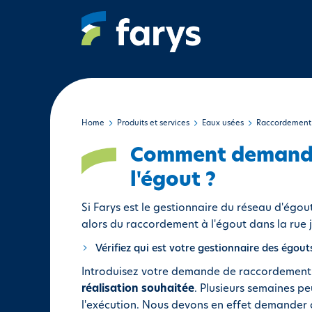
A
l
l
e
r
a
u
c
Home
Produits et services
Eaux usées
Raccordement 
o
Comment demande
n
t
l'égout ?
e
n
Si Farys est le gestionnaire du réseau d'ég
u
alors du raccordement à l'égout dans la rue j
p
Vérifiez qui est votre gestionnaire des égout
r
Introduisez votre demande de raccordement
i
réalisation souhaitée
. Plusieurs semaines pe
n
l'exécution. Nous devons en effet demander 
c