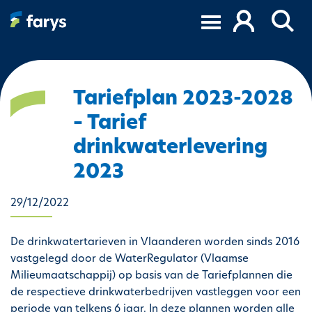
A
l
l
e
r
a
Tariefplan 2023-2028
u
– Tarief
c
o
drinkwaterlevering
n
2023
t
e
29/12/2022
n
u
p
De drinkwatertarieven in Vlaanderen worden sinds 2016
r
vastgelegd door de WaterRegulator (Vlaamse
i
Milieumaatschappij) op basis van de Tariefplannen die
n
de respectieve drinkwaterbedrijven vastleggen voor een
c
periode van telkens 6 jaar. In deze plannen worden alle