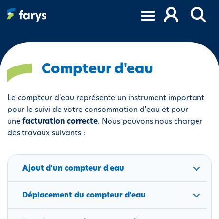
A
l
l
e
r
a
Compteur d'eau
u
c
Le compteur d'eau représente un instrument important
o
pour le suivi de votre consommation d'eau et pour
n
une
facturation correcte
. Nous pouvons nous charger
t
des travaux suivants :
e
n
u
Ajout d'un compteur d'eau
p
r
i
Déplacement du compteur d'eau
n
c