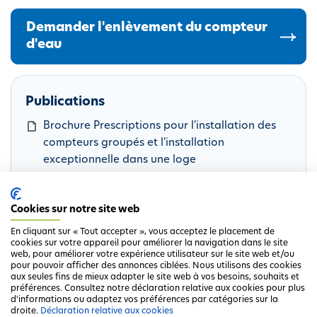
Demander l'enlèvement du compteur
d'eau
Publications
D
Brochure Prescriptions pour l'installation des
o
compteurs groupés et l'installation
c
exceptionnelle dans une loge
u
D
Brochure Entretien du compteur d'eau et de la
m
o
loge
Cookies sur notre site web
e
c
D
Réglementation technique
n
u
o
D
Livre bleu
En cliquant sur « Tout accepter », vous acceptez le placement de
cookies sur votre appareil pour améliorer la navigation dans le site
t
m
c
o
D
Répertoire
web, pour améliorer votre expérience utilisateur sur le site web et/ou
e
u
c
o
pour pouvoir afficher des annonces ciblées. Nous utilisons des cookies
aux seules fins de mieux adapter le site web à vos besoins, souhaits et
n
m
u
c
préférences. Consultez notre déclaration relative aux cookies pour plus
t
e
m
u
d'informations ou adaptez vos préférences par catégories sur la
droite.
Déclaration relative aux cookies
n
e
m