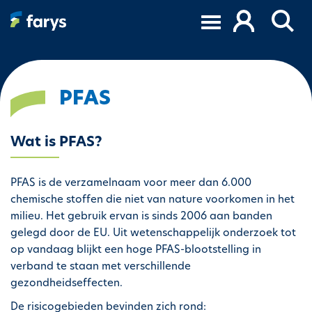
A
l
l
e
r
a
PFAS
u
c
Wat is PFAS?
o
n
t
PFAS is de verzamelnaam voor meer dan 6.000
e
chemische stoffen die niet van nature voorkomen in het
n
milieu. Het gebruik ervan is sinds 2006 aan banden
u
gelegd door de EU. Uit wetenschappelijk onderzoek tot
p
op vandaag blijkt een hoge PFAS-blootstelling in
r
verband te staan met verschillende
i
gezondheidseffecten.
n
De risicogebieden bevinden zich rond:
c